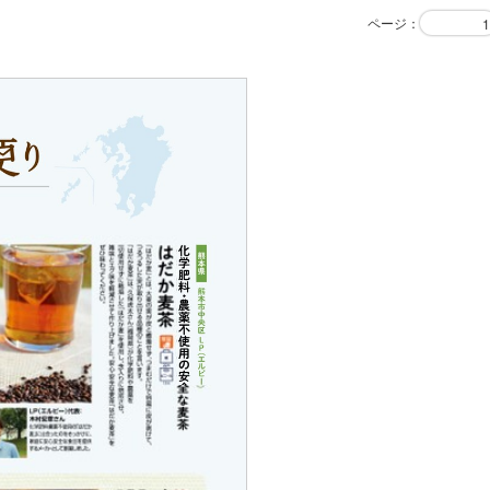
ページ
：